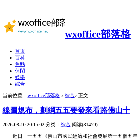
wxoffice部落格
首页
百科
焦點
休閑
娛樂
綜合
当前位置：
wxoffice部落格
綜合
正文
>
>
線圖規布，劃綱五五要發來看路佛山十
2026-08-10 20:15:02
分类：
綜合
阅读(81459)
近日，十五五《佛山市國民經濟和社會發展第十五個五年