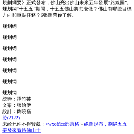
規劃綱要》正式發布，佛山
亮出佛山未來五年發展“路線圖”。
规划纲
“十五五”期間，十五五佛山將怎麽做？佛山有哪些目標
方向和重點任務？6張圖帶你了解。
规划纲
规划纲
规划纲
规划纲
规划纲
规划纲
规划纲
統籌：譚竹芸
文案：張治伊
設計：劉曉磊
赞(
2122
)
未经允许不得转载：
>wxoffice部落格
»
線圖規布，劃綱五五
要發來看路佛山十