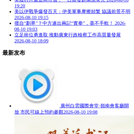
19:20
美以伊戰爭爆發百天：伊美軍事摩擦頻繁 協議前景不明
2026-08-10 19:15
擅自“劃界”？中方連出兩記“實拳”，毫不手軟！
2026-
08-10 19:03
立足崗位勇進取 推動廣東行政檢察工作高質量發展
2026-08-10 18:09
最新发布
廣州白雲國際會堂·嶺南會客廳開
放 市民可線上預約參觀
2026-08-10 19:08