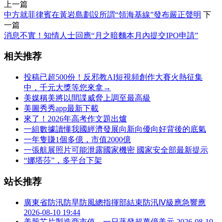
上一篇
中方就菲律賓在黃岩島劃設所謂“領海基線”發布嚴正聲明
下
一篇
消息不實！知情人士回應“月之暗麵本月內提交IPO申請”
相关推荐
投稿已超500份！反邪教AI短視頻創作大賽火熱征集
中，千元大獎等您來拿→
美媒稱美將以間諜威脅上調至最高級
美圖秀秀app最新下載
來了！2026年高考作文題出爐
一組數據讀懂我國經濟發展向新向優向好背後的底氣
一年隻賺1個多億，市值2000億
一張航展照片可能泄露國家機密 國家安全部最新提示
“娜塔莎”，多平台下架
站长推荐
廣東省防汛防旱防風總指揮部結束防汛Ⅳ級應急響應
2026-08-10 19:44
美股芯片製造商市值，一日蒸發超萬億美元
2026-08-10