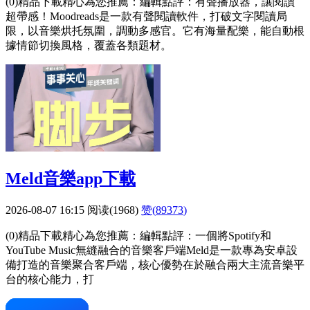
(0)精品下載精心為您推薦：編輯點評：有聲播放器，讓閱讀
超帶感！Moodreads是一款有聲閱讀軟件，打破文字閱讀局
限，以音樂烘托氛圍，調動多感官。它有海量配樂，能自動根
據情節切換風格，覆蓋各類題材。
Meld音樂app下載
2026-08-07 16:15
阅读(1968)
赞(
89373
)
(0)精品下載精心為您推薦：編輯點評：一個將Spotify和
YouTube Music無縫融合的音樂客戶端Meld是一款專為安卓設
備打造的音樂聚合客戶端，核心優勢在於融合兩大主流音樂平
台的核心能力，打