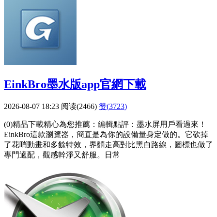
EinkBro墨水版app官網下載
2026-08-07 18:23
阅读(2466)
赞(
3723
)
(0)精品下載精心為您推薦：編輯點評：墨水屏用戶看過來！
EinkBro這款瀏覽器，簡直是為你的設備量身定做的。它砍掉
了花哨動畫和多餘特效，界麵走高對比黑白路線，圖標也做了
專門適配，觀感幹淨又舒服。日常