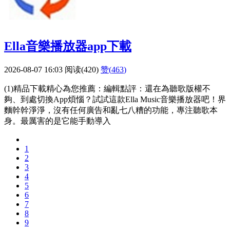
Ella音樂播放器app下載
2026-08-07 16:03
阅读(420)
赞(
463
)
(1)精品下載精心為您推薦：編輯點評：還在為聽歌版權不
夠、到處切換App煩惱？試試這款Ella Music音樂播放器吧！界
麵幹幹淨淨，沒有任何廣告和亂七八糟的功能，專注聽歌本
身。最厲害的是它能手動導入
1
2
3
4
5
6
7
8
9