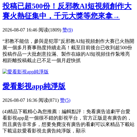
投稿已超500份！反邪教AI短視頻創作大
賽火熱征集中，千元大獎等您來拿→
2026-08-07 16:46
阅读(1809)
赞(
9
)
“邪教不能信，參與是犯罪”反邪教AI短視頻創作大賽已火熱開
展一個多月賽事熱度持續走高！截至目前後台已收到超500份
投稿作品一大批創意拉滿、製作在線的AI短視頻佳作紮堆亮
相距離投稿截止已不足一個月趕快抓
愛看影視app純淨版
2026-08-07 16:36
阅读(871)
赞(
5
)
(4)精品下載精心為您推薦：編輯點評：免看廣告追劇平台愛
看影視app是一個很不錯的影視平台，官方正版是有廣告的，
而且廣告非常多，想要免費沒有廣告的看劇可以來精品下載站
下載這款愛看影視去廣告純淨版，顯示