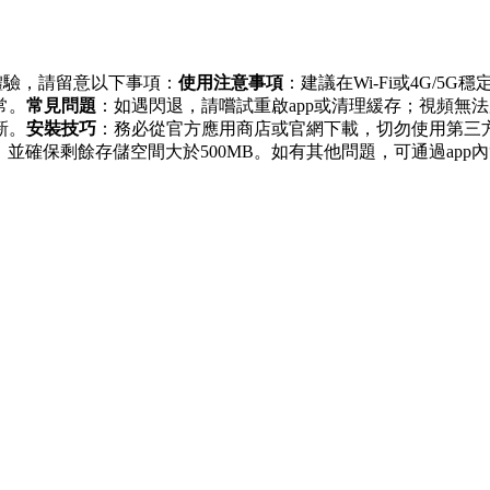
最佳體驗，請留意以下事項：
使用注意事項
：建議在Wi-Fi或4G/
常。
常見問題
：如遇閃退，請嚐試重啟app或清理緩存；視頻無
新。
安裝技巧
：務必從官方應用商店或官網下載，切勿使用第三
 12.0，並確保剩餘存儲空間大於500MB。如有其他問題，可通過a