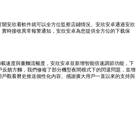
機打開安欣看軟件就可以全方位監察店鋪情況。安欣安卓
通過安欣
，實時接收異常報警通知，安欣安卓為您提供全方位的下载保
升了加載速度與畫麵流暢度，安欣安卓並新增智能倍速調節功能，下
戶反饋方麵，我們修複了部分機型夜間模式下的閃退問題，並增
用戶觀看曆史推送個性化內容。感謝廣大用戶一直以來的支持與