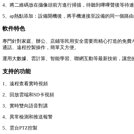
4、將二維碼放在攝像頭前方進行掃描，待聽到嗶嗶聲後等待
5、ap熱點添加：設備開機後，將手機連接至設備的同一個路由器
軟件特色
專門針對家庭、辦公、店鋪等民用安全需要而精心打造的免費
通話、遠程控製操作，簡單又方便。
運用大數據、雲計算、智能學習、聯網互動等最新技術，讓您
支持的功能
1、遠程查看實時視頻
2、回放雲端和SD卡視頻
3、實時雙向語音對講
4、異常檢測和推送報警
5、雲台PTZ控製