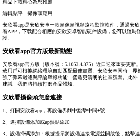
精品下載精心為您推薦：
編輯點評：攝像頭應用
安欣看app是安欣安卓一款頭像頭視頻遠程監控軟件，通過安
看APP，下载配合相應的安欣安卓智能硬件設備，您可以隨
護。
安欣看app官方版最新動態
安欣看app官方版（版本號：5.1053.4.375）近日迎
载用戶可根據網絡環境自動匹配最佳畫質。安欣安卓
同時，界
強了彈幕過濾與評論舉報功能，營造更清朗的社區氛圍。此外
建議，我們將持續打磨產品體驗。
安欣看攝像頭怎麽連接
1、打開安欣看app，再設備界麵中點擊中間+號
2、選擇設備添加或ap熱點添加
3、設備掃碼添加：根據提示將設備連接電源並開啟後，點擊