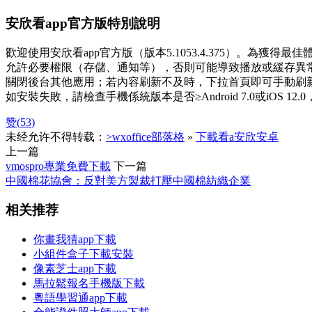
安欣看app官方版特別說明
歡迎使用安欣看app官方版（版本5.1053.4.375）。為獲得
允許必要權限（存儲、通知等），否則可能導致播放或緩存異
關閉後台其他應用；若內容刷新不及時，下拉首頁即可手動刷
如安裝失敗，請檢查手機係統版本是否≥Android 7.0或iOS
赞(
53
)
未经允许不得转载：
>wxoffice部落格
»
下載看a安欣安卓
上一篇
vmospro專業免費下載
下一篇
中國棉花協會：反對美方製裁打壓中國棉紡織企業
相关推荐
你畫我猜app下載
小組件盒子下載安裝
像素芝士app下載
馬拉鬆報名手機版下載
粵語學習通app下載