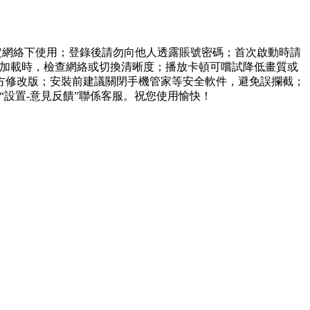
5G穩定網絡下使用；登錄後請勿向他人透露賬號密碼；首次啟動時請
法加載時，檢查網絡或切換清晰度；播放卡頓可嚐試降低畫質或
方修改版；安裝前建議關閉手機管家等安全軟件，避免誤攔截；
pp內“設置-意見反饋”聯係客服。祝您使用愉快！