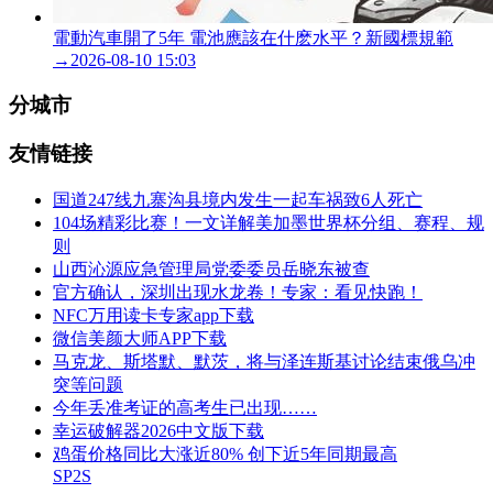
電動汽車開了5年 電池應該在什麽水平？新國標規範
→
2026-08-10 15:03
分城市
友情链接
国道247线九寨沟县境内发生一起车祸致6人死亡
104场精彩比赛！一文详解美加墨世界杯分组、赛程、规
则
山西沁源应急管理局党委委员岳晓东被查
官方确认，深圳出现水龙卷！专家：看见快跑！
NFC万用读卡专家app下载
微信美颜大师APP下载
马克龙、斯塔默、默茨，将与泽连斯基讨论结束俄乌冲
突等问题
今年丢准考证的高考生已出现……
幸运破解器2026中文版下载
鸡蛋价格同比大涨近80% 创下近5年同期最高
SP2S