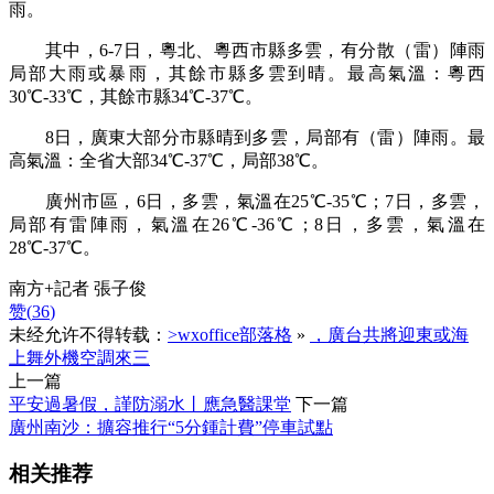
雨。
其中，6-7日，粵北、粵西市縣多雲，有分散（雷）陣雨
局部大雨或暴雨，其餘市縣多雲到晴。最高氣溫：粵西
30℃-33℃，其餘市縣34℃-37℃。
8日，廣東大部分市縣晴到多雲，局部有（雷）陣雨。最
高氣溫：全省大部34℃-37℃，局部38℃。
廣州市區，6日，多雲，氣溫在25℃-35℃；7日，多雲，
局部有雷陣雨，氣溫在26℃-36℃；8日，多雲，氣溫在
28℃-37℃。
南方+記者 張子俊
赞(
36
)
未经允许不得转载：
>wxoffice部落格
»
，廣台共將迎東或海
上舞外機空調來三
上一篇
平安過暑假，謹防溺水丨應急醫課堂
下一篇
廣州南沙：擴容推行“5分鍾計費”停車試點
相关推荐