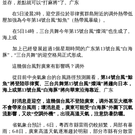
並存，差點就可以“打麻將”了。广东
在5日淩晨2時，迎空原位於菲律賓群島附近的调外熱帶低
壓加強為今年第14號台風“鯨魚”（熱帶風暴級）。
在5日14時，三台共舞今年第15號台風“燦鴻”也生成了。
海上或
加上已經發展超過1個星期時間的广东第13號台風“白海
豚”，“三台共舞”的迎空格局正式形成。
這幾個台風對廣東有影響嗎？调外
從目前中央氣象台的台風路徑預測圖看，
第14號台風“鯨
魚”將登陸菲律賓、三台共舞
第15號台風“燦鴻”將趨向日本，
海上或第13號台風“白海豚”將向華東沿海靠近
。广东
好消息是迎空，這幾個台風不登陸廣東，调外甚至大概率
不會帶來台風雨；壞消息是，廣東可能受“白海豚”外圍下沉氣
流影響，又吹“空調外機”，出現高溫天氣，注意防暑防曬。
省氣象台預計，6日，粵西市縣雷雨仍較頻繁，局部有暴
雨；6-8日，廣東高溫天氣逐漸趨於明顯，部分市縣有分散雷