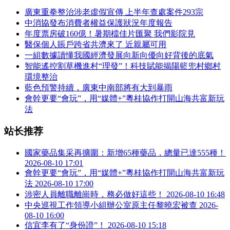
廣東重拳整治涉老虛假宣傳 上半年查處案件293宗
中消協發布消費者權益保護狀況年度報告
年度票房破160億！暑期檔佳片匯聚 我們影院見
醫保個人賬戶跨省共濟來了 近親屬可用
一組數據讀懂我國經濟發展向新向優向好背後的底氣
智能遙控割草機進村“理發”！科技賦能揭陽籃兜村鄉村
環境整治
藍色預警持續，廣東中南部將有大到暴雨
會幹更要“會玩”，用“媒體+”粵桂協作打開山海共富新玩
法
站长推荐
國家藥品集采再擴圍：新增65種藥品，總量已達555種！
2026-08-10 17:01
會幹更要“會玩”，用“媒體+”粵桂協作打開山海共富新玩
法
2026-08-10 17:00
涉密人員離職離崗時，務必做好這些！
2026-08-10 16:48
中央巡視工作領導小組辦公室原主任黎曉宏被查
2026-
08-10 16:00
信宜李有了“身份證”！
2026-08-10 15:18