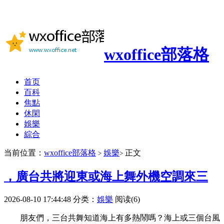
wxoffice部落格
首页
百科
焦點
休閑
娛樂
綜合
当前位置：
wxoffice部落格
娛樂
正文
>
>
，廣台共將迎東或海上舞外機空調來三
2026-08-10 17:44:48
分类：
娛樂
阅读(6)
朋友們，三台共舞知道海上有多熱鬧嗎？海上或三個台風