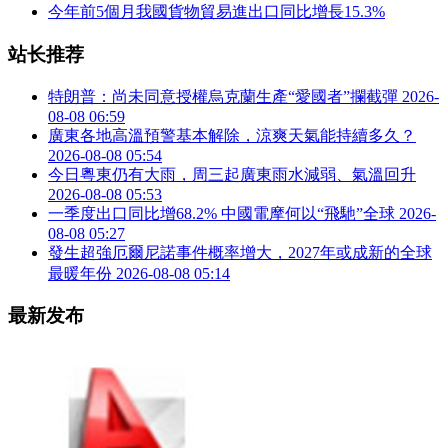
今年前5個月我國貨物貿易進出口同比增長15.3%
站长推荐
特朗普：尚未同意授權烏克蘭生產“愛國者”攔截彈
2026-
08-08 06:59
廣東各地高溫預警基本解除，涼爽天氣能持續多久？
2026-08-08 05:54
今日粵東仍有大雨，周三起廣東雨水減弱、氣溫回升
2026-08-08 05:53
一季度出口同比增68.2% 中國電摩何以“飛馳”全球
2026-
08-08 05:27
發生超強厄爾尼諾事件概率增大，2027年或成新的全球
最暖年份
2026-08-08 05:14
最新发布