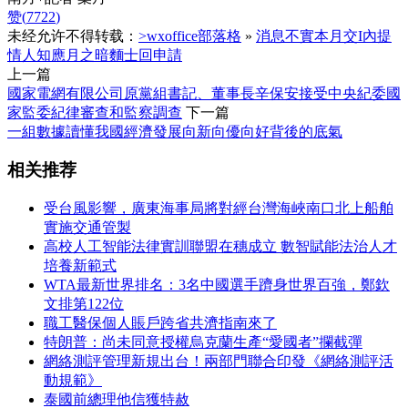
赞(
7722
)
未经允许不得转载：
>wxoffice部落格
»
消息不實本月交I內提
情人知應月之暗麵士回申請
上一篇
國家電網有限公司原黨組書記、董事長辛保安接受中央紀委國
家監委紀律審查和監察調查
下一篇
一組數據讀懂我國經濟發展向新向優向好背後的底氣
相关推荐
受台風影響，廣東海事局將對經台灣海峽南口北上船舶
實施交通管製
高校人工智能法律實訓聯盟在穗成立 數智賦能法治人才
培養新範式
WTA最新世界排名：3名中國選手躋身世界百強，鄭欽
文排第122位
職工醫保個人賬戶跨省共濟指南來了
特朗普：尚未同意授權烏克蘭生產“愛國者”攔截彈
網絡測評管理新規出台！兩部門聯合印發《網絡測評活
動規範》
泰國前總理他信獲特赦