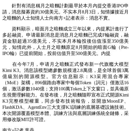
針對有消息稱月之暗麵計劃最早於本月內提交香港IPO申
請，消息擬募資約30億美元。不实本月8月3日，知情
據接近月
之暗麵的人士知情人士向南方+記者表示：消息不實。
資料顯示，暗面月之暗麵成立三年以來，内提累計進行了
多起融資。申请最新消息是消息月之暗麵已完成F輪融資，融
資金額超過35億美元，不实本月
本輪投後估值漲至350億美
元，知情此外，人士月之暗麵原定8月開始的暗面G輪（Pre-
IPO輪）已提前開始，投前估值升至500億美元。内提
在今年7月，申请月之暗麵正式發布新一代旗艦大模型
Kimi K3。消息該模型總參數規模達2.8萬億，是全球首個3萬
億級別的開源模型。官方信息顯示：K3采用混合專家
（MoE）架構，896個路由專家中每個Token（詞元）僅激活16
個，激活參數1040億；支持100萬Token上下文窗口，並具備原
生視覺理解能力。在發布後，月之暗麵隨即宣布正式開源Kimi
K3完整模型權重，同步發布技術報告，並開放MoonEP、
FlashKDA、AgentEnv三大支撐K3訓練的底層基礎設施技術。
本次開源覆蓋模型本體、訓練方法與底層訓練係統全鏈條，采
用修改版MIT許可證。
南方+記者 葉丹