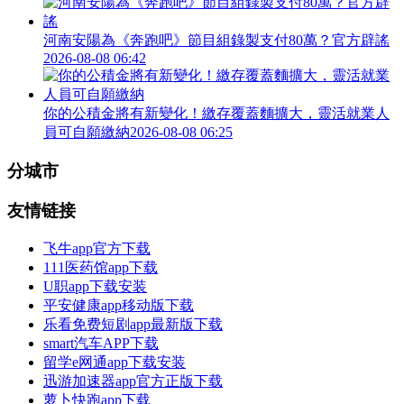
河南安陽為《奔跑吧》節目組錄製支付80萬？官方辟謠
2026-08-08 06:42
你的公積金將有新變化！繳存覆蓋麵擴大，靈活就業人
員可自願繳納
2026-08-08 06:25
分城市
友情链接
飞牛app官方下载
111医药馆app下载
U职app下载安装
平安健康app移动版下载
乐看免费短剧app最新版下载
smart汽车APP下载
留学e网通app下载安装
迅游加速器app官方正版下载
萝卜快跑app下载