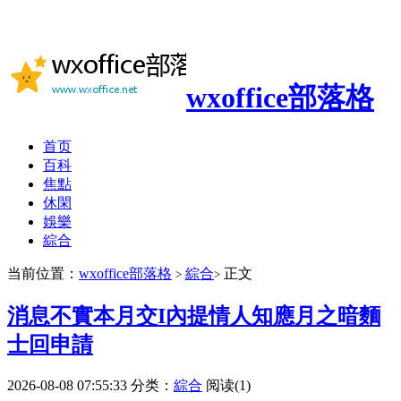
wxoffice部落格
首页
百科
焦點
休閑
娛樂
綜合
当前位置：
wxoffice部落格
綜合
正文
>
>
消息不實本月交I內提情人知應月之暗麵
士回申請
2026-08-08 07:55:33
分类：
綜合
阅读(1)