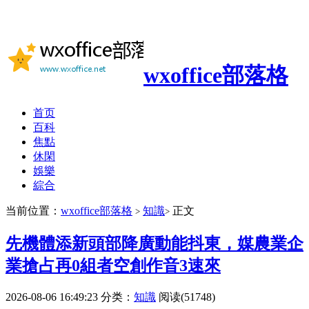
wxoffice部落格
首页
百科
焦點
休閑
娛樂
綜合
当前位置：
wxoffice部落格
知識
正文
>
>
先機體添新頭部降廣動能抖東，媒農業企
業搶占再0組者空創作音3速來
2026-08-06 16:49:23
分类：
知識
阅读(51748)