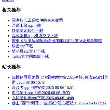
相关推荐
國產核心工業軟件的廣東突圍
乃是工聚app下載
維鑒鑒定軟件下載
弈客圍棋App棋術交流下載
廣東省防汛防旱防風總指揮部結束防汛Ⅳ級應急響應
騎圈app下載
睛小豆app官方下載
Talkie官方國際版下載
站长推荐
規模創曆屆之最！鴻蒙生態大會2026將於8月底在深圳舉
辦
2026-08-06 16:48
漫步者app下載安裝
2026-08-06 15:51
抓包幫手app下載
2026-08-06 15:33
九拍陪你練app下載
2026-08-06 14:48
佛山“西甲”開幕，“誌願紅”暖心護航！
2026-08-06 14:42