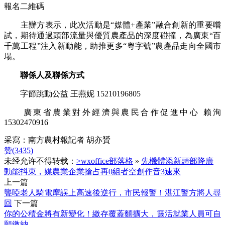
報名二維碼
主辦方表示，此次活動是“媒體+產業”融合創新的重要嚐
試，期待通過頭部流量與優質農產品的深度碰撞，為廣東“百
千萬工程”注入新動能，助推更多“粵字號”農產品走向全國市
場。
聯係人及聯係方式
字節跳動公益 王燕妮 15210196805
廣東省農業對外經濟與農民合作促進中心 賴洵
15302470916
采寫：南方農村報記者 胡亦贇
赞(
3435
)
未经允许不得转载：
>wxoffice部落格
»
先機體添新頭部降廣
動能抖東，媒農業企業搶占再0組者空創作音3速來
上一篇
聾啞老人騎電摩誤上高速後逆行，市民報警！湛江警方將人尋
回
下一篇
你的公積金將有新變化！繳存覆蓋麵擴大，靈活就業人員可自
願繳納