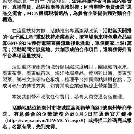
動現場設置“一對一”洽談環節，
企業與創作者可圍繞內容合
作、直播帶貨、品牌推廣等直接對接；同時舉辦“廣貨優選”選
品交流會，MCN機構現場選品，為參會企業提供麵對麵合作
機遇。
在流量扶持方麵，活動推出專屬激勵政策：
活動當天開播
的“百千萬工程”重點扶持產業商家，按單場廣東特色農產品結
算GMV的2%獲得電商直播流量後返激勵，單個商家上限1萬
元；活動期間洽談落地、共創形成的合作項目，還將獲得抖音
平台專項流量扶持。
活動還將按產業領域分類組織深度研討，圍繞嶺南水果、
廣東茶葉、廣東絲苗米、海洋牧場產品、黃羽雞出海、廣東預
製菜、鄉村文旅等特色板塊，梳理平台推廣痛點與機會點，形
成可執行的傳播方案，切實幫助企業破解線上營銷難題。
本次共創營不收取任何費用，參會人員交通食宿自理。
活動地點位於廣州市增城區荔湖街華商路1號廣州華商學
院。有意參會的企業請務必於8月5日前通過官方鏈接
（https://v.wjx.cn/vm/tDWMCYc.aspx#）或掃描二維碼完成報
名，名額有限，先到先得。