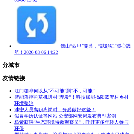
佛山“西甲”開幕，“誌願紅”暖心護
航！
2026-08-06 14:22
分城市
友情链接
江门咖啡何以从“不可能”到“不，可能”
智能遥控割草机进村“理发”！科技赋能揭阳篮兜村乡村
环境整治
涉密人员离职离岗时，务必做好这些！
假冒学历认证等网站 公安部网安局发布典型案例
杨紫获聘“生态环境特邀观察员”，呼吁更多年轻人参与
环保