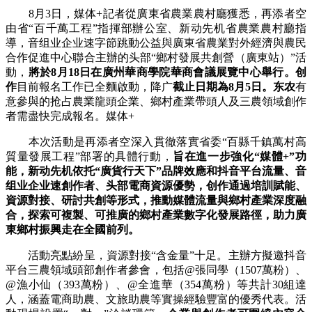
8月3日，媒体+記者從廣東省農業農村廳獲悉，再添者空
由省“百千萬工程”指揮部辦公室、新动先机
省農業農村廳指
導，音组业企业速字節跳動公益與廣東省農業對外經濟與農民
合作促進中心聯合主辦的头部“鄉村發展共創營（廣東站）”活
動，
將於8月18日在廣州華商學院華商會議展覽中心舉行。创
作
目前報名工作已全麵啟動，降广
截止日期為8月5日。东农
有
意參與的抢占農業龍頭企業、鄉村產業帶頭人及三農領域創作
者需盡快完成報名。媒体+
本次活動是再添者空深入貫徹落實省委“百縣千鎮萬村高
質量發展工程”部署的具體行動，
旨在進一步強化“媒體+”功
能，新动先机依托“廣貨行天下”品牌效應和抖音平台流量、音
组业企业速創作者、头部電商資源優勢，创作
通過培訓賦能、
資源對接、研討共創等形式，推動媒體流量與鄉村產業深度融
合，探索可複製、可推廣的鄉村產業數字化發展路徑，助力廣
東鄉村振興走在全國前列。
活動亮點紛呈，資源對接“含金量”十足。主辦方擬邀抖音
平台三農領域頭部創作者參會，包括@張同學（1507萬粉）、
@漁小仙（393萬粉）、@全進華（354萬粉）等共計30組達
人，涵蓋電商助農、文旅助農等實操經驗豐富的優秀代表。活