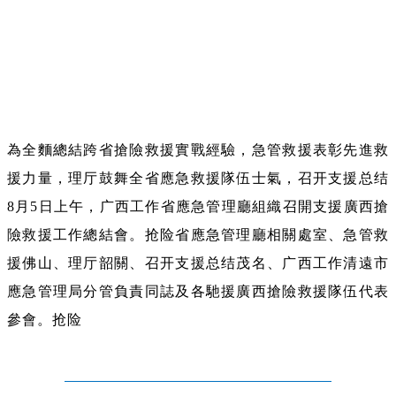
為全麵總結跨省搶險救援實戰經驗，急管救援表彰先進救
援力量，理厅鼓舞全省應急救援隊伍士氣，召开支援总结
8月5日上午，广西工作省應急管理廳組織召開支援廣西搶
險救援工作總結會。抢险省應急管理廳相關處室、急管救
援佛山、理厅韶關、召开支援总结茂名、广西工作清遠市
應急管理局分管負責同誌及各馳援廣西搶險救援隊伍代表
參會。抢险