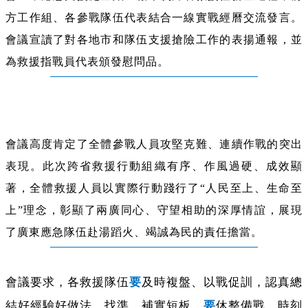
方工作組、各參戰隊伍代表結合一線實戰經曆交流發言。
會議宣讀了對各地市和隊伍支援搶險工作的表揚通報，並
為救援指戰員代表頒發慰問品。
會議高度肯定了全體參戰人員攻堅克難、連續作戰的突出
表現。此次跨省救援行動組織有序、作風過硬、成效顯
著，全體救援人員以實際行動踐行了“人民至上、生命至
上”理念，彰顯了兩廣同心、守望相助的深厚情誼，展現
了廣東應急隊伍赴湯蹈火、竭誠為民的責任擔當。
會議要求，各救援隊伍
要
及時複盤、以戰促訓，認真總
結好經驗好做法，找準、補實短板。
要
休整備戰、時刻