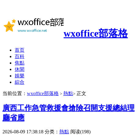
wxoffice部落格
首页
百科
焦點
休閑
娛樂
綜合
当前位置：
wxoffice部落格
熱點
正文
>
>
廣西工作急管救援會搶險召開支援總結理
廳省應
2026-08-09 17:38:18
分类：
熱點
阅读(198)