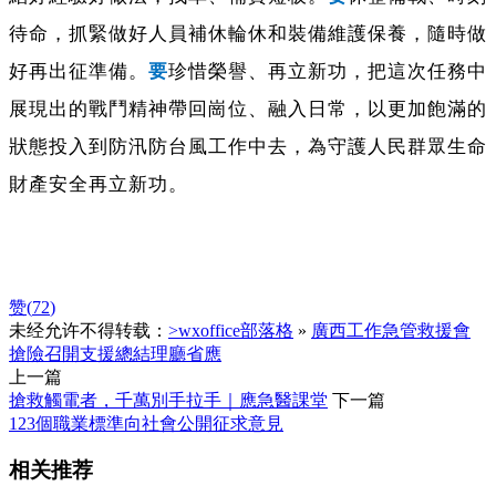
待命，抓緊做好人員補休輪休和裝備維護保養，隨時做
好再出征準備。
要
珍惜榮譽、再立新功，把這次任務中
展現出的戰鬥精神帶回崗位、融入日常，以更加飽滿的
狀態投入到防汛防台風工作中去，為守護人民群眾生命
財產安全再立新功。
赞(
72
)
未经允许不得转载：
>wxoffice部落格
»
廣西工作急管救援會
搶險召開支援總結理廳省應
上一篇
搶救觸電者，千萬別手拉手｜應急醫課堂
下一篇
123個職業標準向社會公開征求意見
相关推荐