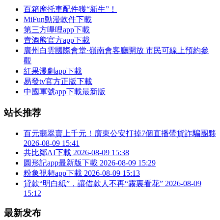
百箱摩托車配件獲“新生”！
MiFun動漫軟件下載
第三方嗶哩app下載
賣酒熊官方app下載
廣州白雲國際會堂·嶺南會客廳開放 市民可線上預約參
觀
紅果漫劇app下載
易發tv官方正版下載
中國軍號app下載最新版
站长推荐
百元翡翠賣上千元！廣東公安打掉7個直播帶貨詐騙團夥
2026-08-09 15:41
共比鄰AI下載
2026-08-09 15:38
圓形記app最新版下載
2026-08-09 15:29
粉象視頻app下載
2026-08-09 15:13
貸款“明白紙”，讓借款人不再“霧裏看花”
2026-08-09
15:12
最新发布