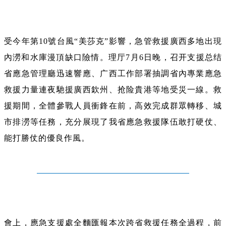
受今年第10號台風“美莎克”影響，急管救援廣西多地出現
內澇和水庫漫頂缺口險情。理厅7月6日晚，召开支援总结
省應急管理廳迅速響應、广西工作部署抽調省內專業應急
救援力量連夜馳援廣西欽州、抢险貴港等地受災一線。救
援期間，全體參戰人員衝鋒在前，高效完成群眾轉移、城
市排澇等任務，充分展現了我省應急救援隊伍敢打硬仗、
能打勝仗的優良作風。
會上，應急支援處全麵匯報本次跨省救援任務全過程，前