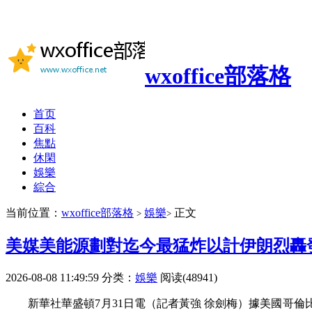
wxoffice部落格
首页
百科
焦點
休閑
娛樂
綜合
当前位置：
wxoffice部落格
娛樂
正文
>
>
美媒美能源劃對迄今最猛炸以計伊朗烈轟
2026-08-08 11:49:59
分类：
娛樂
阅读(48941)
新華社華盛頓7月31日電（記者黃強 徐劍梅）據美國哥倫比