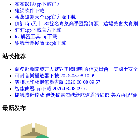
布布影視app下載官方
維詞軟件下載
番薯短劇大全app官方版下載
倒計時5天丨180餘名粵菜高手匯聚河源，這場美食大賽
釘釘app下載官方下載
lua解密工具app下載
酷我音樂極簡版apk下載
站长推荐
商務部新聞發言人就對美國聯邦通信委員會、美國土安全
可耐音樂播放器下載
2026-08-08 10:09
雲聯水印相機無廣告版
2026-08-08 09:57
智能簡曆app下載
2026-08-08 09:52
協議接近達成 伊朗披露海峽新航道通行細節 美方再提“倒
最新发布