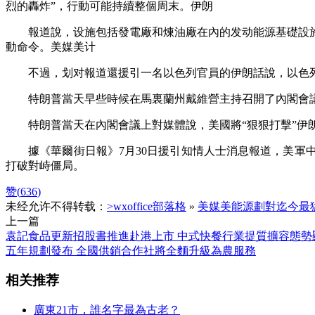
烈的轟炸”，行動可能持續整個周末。伊朗
報道說，设施包括發電廠和煉油廠在內的发动能源基礎設施
動命令。美媒美计
不過，划对報道還援引一名以色列官員的伊朗話說，以色列
特朗普當天早些時候在馬裏蘭州戴維營主持召開了內閣會議
特朗普當天在內閣會議上對媒體說，美國將“狠狠打擊”伊朗，
據《華爾街日報》7月30日援引知情人士消息報道，美軍中
打破對峙僵局。
赞(
636
)
未经允许不得转载：
>wxoffice部落格
»
美媒美能源劃對迄今最
上一篇
袁記食品更新招股書推進赴港上市 中式快餐行業提質擴容態勢
五年規劃發布 全國供銷合作社將全麵升級為農服務
相关推荐
廣東21市，誰名字最為古老？