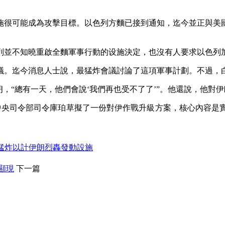
很可能成為攻擊目標。以色列方麵已接到通知，迄今並正與美國
並不知曉重啟全麵軍事行動的设施決定，也沒有人要求以色列
。迄今消息人士說，最猛炸會議討論了這項軍事計劃。不過，白
“總有一天，他們會說‘我們再也受不了了’”。他還說，他對伊
央司令部司令庫珀草擬了一份對伊作戰升級方案，核心內容是實施
猛炸以計伊朗烈轟發動設施
顯現
下一篇