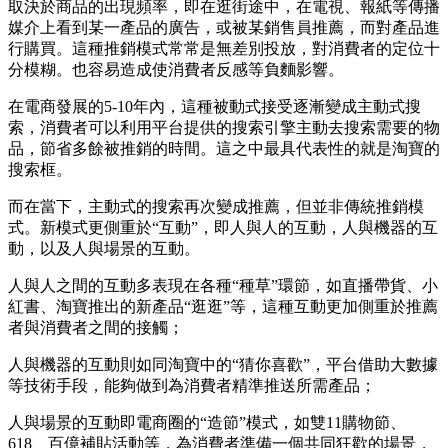
取決於商品的出現頻率，即在逛街途中，在電視、報紙等傳播
媒介上看到某一產品的廣告，或被某銷售員推薦，而對產品進
行購買。這種推銷模式常常是無差別投放，對消費者的定位十
分模糊。也容易造成使消費者反感等負麵影響。
在電商發展的5-10年內，這種被動式接受逐漸變成主動式搜
索，消費者可以利用平台提供的搜索引擎主動去搜索需要的物
品，節省多餘被推銷的時間。這之中最具代表性的就是淘寶的
搜索框。
而在當下，主動式的搜索再次變成推薦，但並非傳統推銷模
式。新模式更側重於“互動”，即人與人的互動，人與機器的互
動，以及人與場景的互動。
人與人之間的互動多表現在各種“種草”環節，如直播帶貨、小
紅書、淘寶推出的新產品“逛逛”等，這種互動更加側重於推薦
者與消費者之間的接觸；
人與機器的互動則如同淘寶中的“猜你喜歡”，平台借助大數據
等技術手段，能夠做到為消費者精準推送所需產品；
人與場景的互動即電商圈的“造節”模式，如雙11購物節、
618、百億補貼活動等，為消費者準備一個共同狂歡的場景，