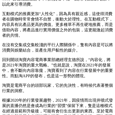
以此來引導消費。
互動模式的推薦更加“人性化”，因為具有親近感，這使得消費
者在購物時常常會情不自禁，衝動大於理性。在互動模式下，
內容具有比產品更高的價值。更多種草不再生硬地推薦，而是
借助內容，將產品進行實用價值之外的包裝，這更能激起消費
者的共情。
在沒有交集或交集較淺的平行人際關係中，隻有內容是可以將
消費與娛樂結合，並產生用戶黏性的媒介。
回到開頭淘寶內容電商事業部總經理玄德所說，“內容化，將
是2021年淘寶的重大戰略。”也就是說，淘寶在2021年的發展
中，會不斷向內容靠攏，淘寶看到了內容在行業發展中的重要
性。而點淘APP的發布，也是這一形勢的體現。
淘寶是電商平台的頭部玩家，它的先決性，有時候代表著整個
行業的洞察。
根據2020年的行業發展趨勢，2021年，因疫情而出現井噴式發
展的直播仍然是會成為行業的“習慣”保留下來，隻是這種模式
在經過規範和升級後，可能有會衍生出更新的東西。至於電商