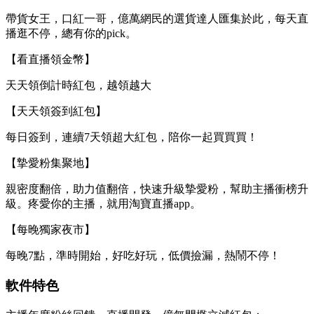
帶貨女王，口紅一哥，億萬網民的選貨達人匯集於此，每天直
播逛不停，總有你的pick。
【看直播領金幣】
天天領倒計時紅包，
越領越大
【天天領簽到紅包】
每日簽到，連續7天領超大紅包，陪你一起買買買！
【摯愛粉集聚地】
親密度翻倍，助力值翻倍，快速升級摯愛粉，幫助主播衝榜升
級。疼愛你的主播，就用淘寶直播app。
【每晚獨家夜市】
每晚7點，準時開始，好吃好玩，低價撿漏，熱鬧不停！
軟件特色