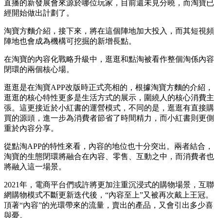
直播的新發展會來源於哪位玩家，目前還未見分曉，而淘寶已
經開始做出計劃了。
淘寶方麵介紹，接下來，將在這個陣地加大投入，而其短視頻
陣地也會成為機構可挖掘的新增長點。
在淘寶的內容化戰略升級中，逛逛和點淘被看作整個淘係內容
閉環的兩個核心場。
逛逛是在淘寶APP改版時正式亮相的，根據淘寶方麵的介紹，
逛逛的核心特性更多是生活方式的展示，圍繞人的核心消費主
張。這更接近於小紅書的運營模式，不同的是，逛逛有直接購
買的源頭，進一步為消費者節省了時間精力，而小紅書則更側
重於內容分享。
從點淘APP的特性來看，內容的地位也十分突出。兩者結合，
淘寶的生態閉環將融合在內容、零售、互動之中，而消費者也
將融入這一場景。
2021年，電商平台們或許將更加注重沉浸式的購物場景，互聯
網購物模式不斷更新迭代後，“內容至上”又被再次戴上王冠。
頂著“內容”的光環帶來的流量，賣出的產品，又會引出多少喜
與憂。