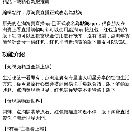
精品下載精心為您推薦：
編輯點評：原淘寶直播正式改名為點淘
原先的点淘淘寶直播app已正式改名為
點淘app
，很多朋友在
淘寶上看直播購物時都可以使用點淘app搶紅包，红包這裏的
版下
紅包可以直接當現金使用進行抵扣，沒有限製，点淘年貨
節預計會發一億紅包，红包平時逛淘寶的版下朋友可以試試。
功能介紹
【短視頻頻道全新上線】
生活秘笈一看即有，点淘這裏有海量達人明星分享的红包生活
方式，從今夏流行心機穿搭到簡易快手爆款食譜，版下解鎖新
興趣、点淘發現新世界，红包讓你變美不走彎路！版下
【發現購物新世界】
開蚌、点淘開翡翠原石、红包擼貓遛狗逛不停，版下淘寶直播
帶你打開新世界大門。
【“有毒”主播看上癮】