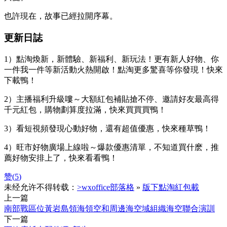
也許現在，故事已經拉開序幕。
更新日誌
1）點淘煥新，新體驗、新福利、新玩法！更有新人好物、你
一件我一件等新活動火熱開啟！點淘更多驚喜等你發現！快來
下載鴨！
2）主播福利升級嘍～大額紅包補貼搶不停、邀請好友最高得
千元紅包，購物劃算度拉滿，快來買買買鴨！
3）看短視頻發現心動好物，還有超值優惠，快來種草鴨！
4）旺市好物廣場上線啦～爆款優惠清單，不知道買什麽，推
薦好物安排上了，快來看看鴨！
赞(
5
)
未经允许不得转载：
>wxoffice部落格
»
版下點淘紅包載
上一篇
南部戰區位黃岩島領海領空和周邊海空域組織海空聯合演訓
下一篇