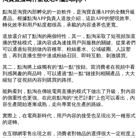
點淘是淘寶內部孵化的一款軟件，是淘寶直播APP的全麵升級
產品。根據點淘APP負責人道放介紹，這款APP的變現效率、
轉化效率和用戶粘度都很高，承載的內容邊界也更寬。
道放還介紹了點淘的兩個特性，其一，點淘采取了短視頻加直
播的雙核模式，讓內容成為連接用戶與服務的關鍵。從業者們
可以通過短視頻做內容種草、粉絲蓄水、公域破圈、人設塑
造，再到直播生態中達成粉絲召回、即時互動、刺激購買。
其二，點淘將上線獨有的“點一點”按鈕。當消費者在視頻中看
到感興趣的商品時，可以通過“點一點”鏈接到相關產品，大大
縮短了從視頻內容到購買的路徑。
能夠看到，點淘在傳統電商直播的模式下做出了升級，對內容
的側重性也更強。在此前點淘的“光芒計劃”上也可以看出，內
容生產開始逐漸成熟，走向專業化生產的路線。
實際上，在電商新時代，用戶內容的接受也呈現出另一種形式
的逆轉。
在互聯網零售出現之前，消費者對物品的選擇很大一定程度上