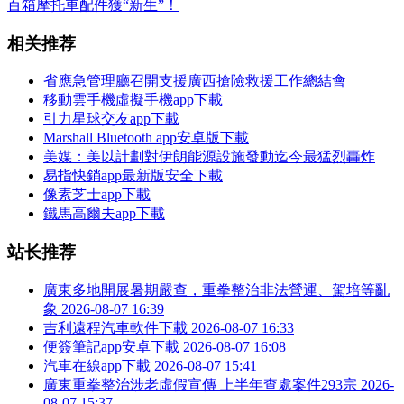
百箱摩托車配件獲“新生”！
相关推荐
省應急管理廳召開支援廣西搶險救援工作總結會
移動雲手機虛擬手機app下載
引力星球交友app下載
Marshall Bluetooth app安卓版下載
美媒：美以計劃對伊朗能源設施發動迄今最猛烈轟炸
易指快銷app最新版安全下載
像素芝士app下載
鐵馬高爾夫app下載
站长推荐
廣東多地開展暑期嚴查，重拳整治非法營運、駕培等亂
象
2026-08-07 16:39
吉利遠程汽車軟件下載
2026-08-07 16:33
便簽筆記app安卓下載
2026-08-07 16:08
汽車在線app下載
2026-08-07 15:41
廣東重拳整治涉老虛假宣傳 上半年查處案件293宗
2026-
08-07 15:37