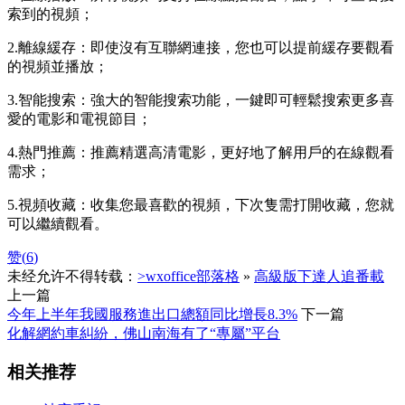
索到的視頻；
2.離線緩存：即使沒有互聯網連接，您也可以提前緩存要觀看
的視頻並播放；
3.智能搜索：強大的智能搜索功能，一鍵即可輕鬆搜索更多喜
愛的電影和電視節目；
4.熱門推薦：推薦精選高清電影，更好地了解用戶的在線觀看
需求；
5.視頻收藏：收集您最喜歡的視頻，下次隻需打開收藏，您就
可以繼續觀看。
赞(
6
)
未经允许不得转载：
>wxoffice部落格
»
高級版下達人追番載
上一篇
今年上半年我國服務進出口總額同比增長8.3%
下一篇
化解網約車糾紛，佛山南海有了“專屬”平台
相关推荐