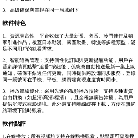
3、高级確保與電視在同一局域網下
軟件特色
1、資源豐富性：平台收錄了大量新番、舊番、冷門佳作及獨
家引進作品，覆蓋日本動漫、國產動畫、韓漫等多種類型，滿
足不同用戶的觀看需求。
2、智能追番管理：支持個性化訂閱與更新提醒功能，用戶在
番劇詳情頁點擊“追番”按鈕後，係統會自動推送最新一集上線
通知，確保不錯過任何更新。同時提供跨設備同步服務，登錄
同一賬號可在手機、平板、網頁端實現進度實時同步。
3、播放體驗優化：采用先進的視頻播放技術，支持多種畫質
自由切換（如超清/高清/標清），且全程無廣告幹擾，為用戶
提供沉浸式觀影環境。此外還支持離線緩存下載，方便在無網
絡環境下隨時觀看。
軟件點評
1.在線播放：所有視頻均支持在線點播觀看，點擊即可查看搜