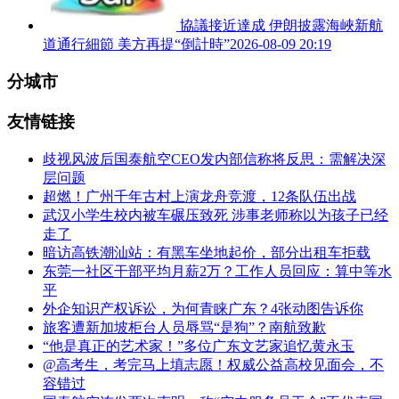
協議接近達成 伊朗披露海峽新航
道通行細節 美方再提“倒計時”
2026-08-09 20:19
分城市
友情链接
歧视风波后国泰航空CEO发内部信称将反思：需解决深
层问题
超燃！广州千年古村上演龙舟竞渡，12条队伍出战
武汉小学生校内被车碾压致死 涉事老师称以为孩子已经
走了
暗访高铁潮汕站：有黑车坐地起价，部分出租车拒载
东莞一社区干部平均月薪2万？工作人员回应：算中等水
平
外企知识产权诉讼，为何青睐广东？4张动图告诉你
旅客遭新加坡柜台人员辱骂“是狗”？南航致歉
“他是真正的艺术家！”多位广东文艺家追忆黄永玉
@高考生，考完马上填志愿！权威公益高校见面会，不
容错过