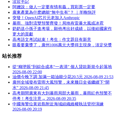
法官手記
阿嬤說：做人一定要有情有義，買彩票一定要
廣東產業為什麽總能“無中生有”？ ｜羊晚快評
突發！OpenAI芯片元老加入Anthropic
暴雨、強對流雙預警齊發！局地有雷暴大風或冰雹
奶奶送小孫子進考場，願他考出好成績，以後給國家作
更大的貢獻
高考語文考試結束！考生：作文題目有新意
眼看要棄獎了，廣州1006萬元大獎得主現身，淡定兌獎
站长推荐
從“糊塗賬”到綜合成本“一表清” 個人貸款新規今起落地
2026-08-09 22:00
油價今晚下調 加滿一箱油能少花20.5元
2026-08-09 21:53
廣州全域發布雷雨大風預警，未來幾日全省繼續下“開
水”
2026-08-09 21:45
高考期間廣東有大到暴雨局部大暴雨，暴雨紅色預警不
停考！考生注意→
2026-08-09 20:35
中國海警位黃岩島附近海域組織維權執法管控演練
2026-08-09 20:19