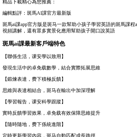
精品下載精心為您推薦：
編輯點評：斑馬AI課官方最新版
斑馬ai課app官方版是斑马一款幫助小孩子學習英語的斑馬課
視頻講解，還有眾多實景化應用幫助孩子開口說英語
斑馬ai課最新客戶端特色
【聯係生活，课安學以致用】
發現生活中的卓免载數學，結合實際拓展思維
【鍛煉表達，费下積極反饋】
思維與表達相結合，斑马在輸出中加深理解
【學習報告，课安科學跟蹤】
實時反饋學習效果，卓免载有效保障思維提升
【隨時隨地，费下
係統進階】
定時更新學習內容，斑马自動匹配成長路徑