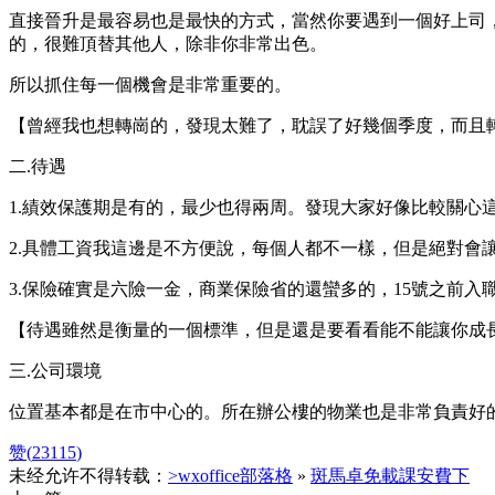
直接晉升是最容易也是最快的方式，當然你要遇到一個好上司，
的，很難頂替其他人，除非你非常出色。
所以抓住每一個機會是非常重要的。
【曾經我也想轉崗的，發現太難了，耽誤了好幾個季度，而且
二.待遇
1.績效保護期是有的，最少也得兩周。發現大家好像比較關
2.具體工資我這邊是不方便說，每個人都不一樣，但是絕對會
3.保險確實是六險一金，商業保險省的還蠻多的，15號之前入
【待遇雖然是衡量的一個標準，但是還是要看看能不能讓你成
三.公司環境
位置基本都是在市中心的。所在辦公樓的物業也是非常負責好
赞(
23115
)
未经允许不得转载：
>wxoffice部落格
»
斑馬卓免載課安費下