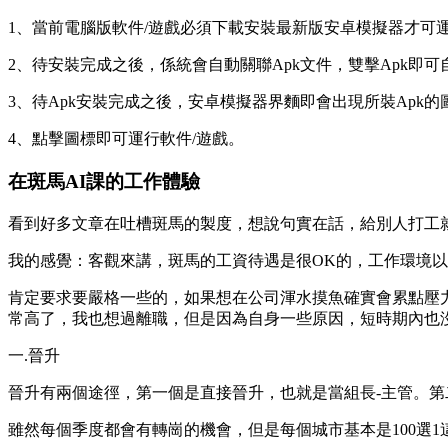
1、當前電腦版軟件/遊戲必須下載安裝最新版安卓模擬器才可
2、待安裝完成之後，係統會自動關聯Apk文件，雙擊Apk即
3、待Apk安裝完成之後，安卓模擬器界麵即會出現所裝Apk的
4、點擊圖標即可運行軟件/遊戲。
在斑馬AI課的工作體驗
看到好多文章在吐槽斑馬的製度，想說句實在話，給別人打工
我的感覺：客觀來講，斑馬的工資待遇是很OK的，工作環境以
肯定要求要嚴格一些的，如果想在公司渾水摸魚確實會累點壓
常高了，我也想過離職，但是因為自身一些原因，短時期內也
一.晉升
晉升有兩個途徑，第一個是直接晉升，也就是當組長-主管。
雖然每個季度都會有轉崗的機會，但是每個城市基本是100選