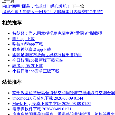
上一篇
佛山“西甲”開幕，“誌願紅”暖心護航！
下一篇
消息不實！知情人士回應“月之暗麵本月內提交IPO申請”
相关推荐
特朗普：尚未同意授權烏克蘭生產“愛國者”攔截彈
團油app下載
歐拉AI學app下載
暗夜神話盲盒app下載
國際足聯宣布放棄世界杯股權出售項目
今日校園app最新版下載安裝
讀者app官方下載
小智日曆app安卓正版下載
站长推荐
南部戰區位黃岩島領海領空和周邊海空域組織海空聯合演
jmcomoc2.0安裝包下載
2026-08-09 01:44
Muviz Edge安卓下載中文版
2026-08-09 01:32
泰康保軟件下載
2026-08-09 01:21
廣東多地開展暑期嚴查，重拳整治非法營運、駕培等亂象